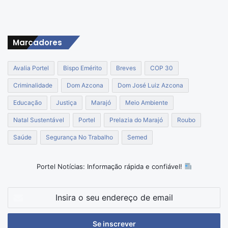
Marcadores
Avalia Portel
Bispo Emérito
Breves
COP 30
Criminalidade
Dom Azcona
Dom José Luiz Azcona
Educação
Justiça
Marajó
Meio Ambiente
Natal Sustentável
Portel
Prelazia do Marajó
Roubo
Saúde
Segurança No Trabalho
Semed
Portel Notícias: Informação rápida e confiável!
Insira
o
seu
endereço