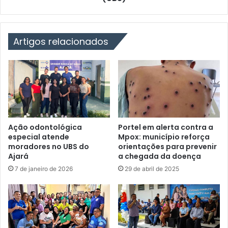
n
é
d
s
o
i
c
a
Artigos relacionados
o
d
m
o
m
P
a
a
i
r
s
á
m
r
é
e
Ação odontológica
Portel em alerta contra a
d
c
especial atende
Mpox: município reforça
i
moradores no UBS do
orientações para prevenir
e
Ajará
a chegada da doença
c
b
o
e
7 de janeiro de 2026
29 de abril de 2025
s
m
e
r
a
e
t
c
e
u