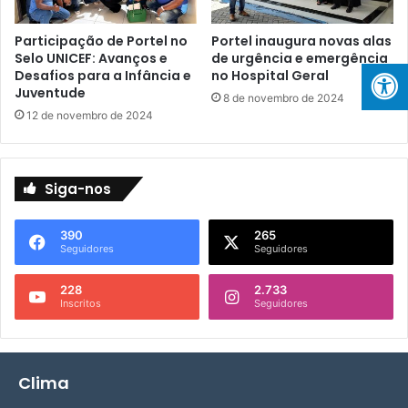
n
r
d
s
Participação de Portel no
Portel inaugura novas alas
i
o
Selo UNICEF: Avanços e
de urgência e emergência
m
s
Desafios para a Infância e
no Hospital Geral
e
p
Juventude
8 de novembro de 2024
n
a
12 de novembro de 2024
t
r
o
a
d
c
o
o
Siga-nos
m
n
i
s
c
390
265
t
Seguidores
Seguidores
i
r
l
u
228
2.733
i
ç
Inscritos
Seguidores
a
ã
r
o
d
e
Clima
U
n