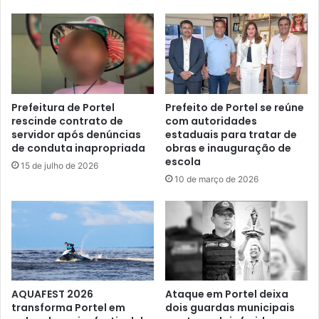
o
E
P
n
a
t
r
r
a
e
í
g
s
a
Prefeitura de Portel
Prefeito de Portel se reúne
o
rescinde contrato de
com autoridades
N
d
servidor após denúncias
estaduais para tratar de
o
de conduta inapropriada
obras e inauguração de
a
v
escola
s
a
15 de julho de 2026
I
10 de março de 2026
A
l
m
h
b
a
u
s
l
"
a
,
n
A
c
AQUAFEST 2026
Ataque em Portel deixa
l
h
transforma Portel em
dois guardas municipais
i
a