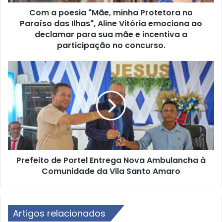
i
Com a poesia "Mãe, minha Protetora no
a
Paraíso das Ilhas", Aline Vitória emociona ao
"
M
declamar para sua mãe e incentiva a
ã
participação no concurso.
e
,
P
m
r
i
e
n
f
h
e
a
i
P
t
r
o
o
d
t
Prefeito de Portel Entrega Nova Ambulancha à
e
e
Comunidade da Vila Santo Amaro
P
t
o
o
r
r
t
a
Artigos relacionados
e
n
l