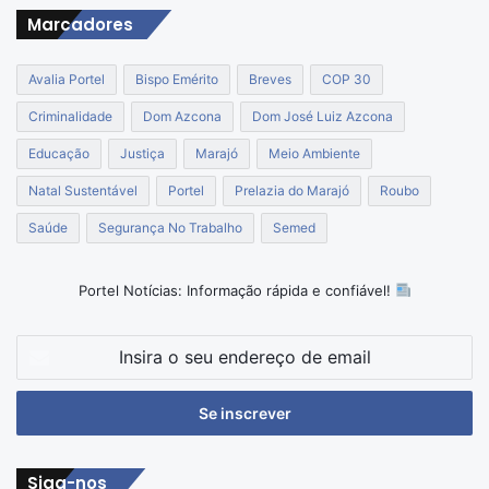
Marcadores
Avalia Portel
Bispo Emérito
Breves
COP 30
Criminalidade
Dom Azcona
Dom José Luiz Azcona
Educação
Justiça
Marajó
Meio Ambiente
Natal Sustentável
Portel
Prelazia do Marajó
Roubo
Saúde
Segurança No Trabalho
Semed
Portel Notícias: Informação rápida e confiável!
Insira
o
seu
endereço
de
email
Siga-nos