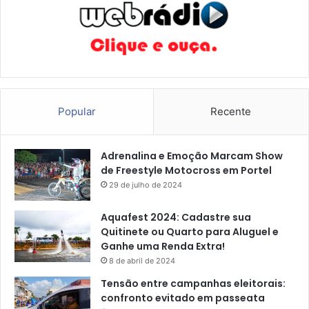
t
i
v
a
a
p
a
Popular
Recente
r
t
i
Adrenalina e Emoção Marcam Show
c
de Freestyle Motocross em Portel
i
29 de julho de 2024
p
a
ç
Aquafest 2024: Cadastre sua
ã
Quitinete ou Quarto para Aluguel e
o
Ganhe uma Renda Extra!
n
8 de abril de 2024
o
Tensão entre campanhas eleitorais:
c
confronto evitado em passeata
o