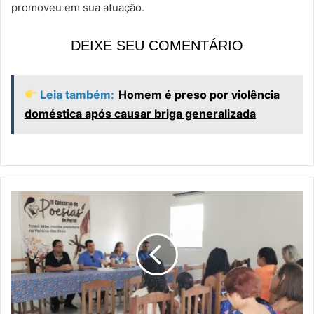
promoveu em sua atuação.
DEIXE SEU COMENTÁRIO
Leia também:
Homem é preso por violência
doméstica após causar briga generalizada
C
o
m
a
p
o
e
s