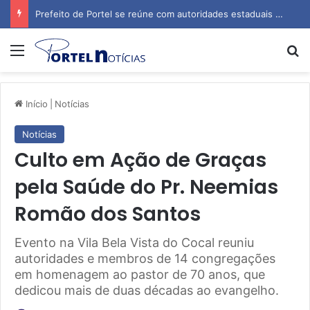
Prefeito de Portel se reúne com autoridades estaduais para tratar de obras e inauguração de escola
Menu
P
Início
|
Notícias
Notícias
Culto em Ação de Graças
pela Saúde do Pr. Neemias
Romão dos Santos
Evento na Vila Bela Vista do Cocal reuniu
autoridades e membros de 14 congregações
em homenagem ao pastor de 70 anos, que
dedicou mais de duas décadas ao evangelho.