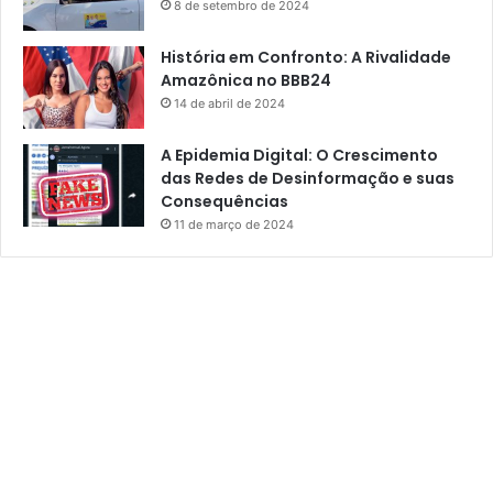
8 de setembro de 2024
n
c
História em Confronto: A Rivalidade
u
Amazônica no BBB24
r
s
14 de abril de 2024
o
.
A Epidemia Digital: O Crescimento
das Redes de Desinformação e suas
Consequências
11 de março de 2024