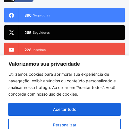
390
Seguidores
265
Seguidores
228
Inscritos
Valorizamos sua privacidade
2.733
Seguidores
Utilizamos cookies para aprimorar sua experiência de
navegação, exibir anúncios ou conteúdo personalizado e
analisar nosso tráfego. Ao clicar em “Aceitar todos”, você
concorda com nosso uso de cookies.
© Copyright 2026
Portel Notícias
. Todos os direitos reservados |
Hospedado por
i9 Digital
Aceitar tudo
Início
Sobre
Equipe
Personalizar
Facebook
X
YouTube
Instagram
WhatsApp