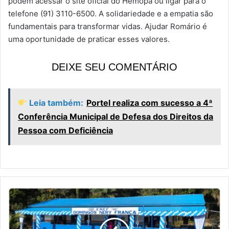
podem acessar o site oficial do Hemopa ou ligar para o
telefone (91) 3110-6500. A solidariedade e a empatia são
fundamentais para transformar vidas. Ajudar Romário é
uma oportunidade de praticar esses valores.
DEIXE SEU COMENTÁRIO
Leia também:
Portel realiza com sucesso a 4ª
Conferência Municipal de Defesa dos Direitos da
Pessoa com Deficiência
F
i
n
a