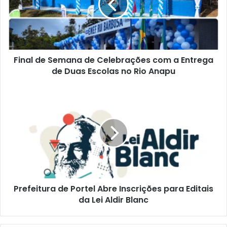
l
d
e
S
e
Final de Semana de Celebrações com a Entrega
m
de Duas Escolas no Rio Anapu
a
n
a
P
d
r
e
e
C
f
e
e
l
i
e
t
b
u
r
r
a
Prefeitura de Portel Abre Inscrições para Editais
a
ç
da Lei Aldir Blanc
d
õ
e
e
P