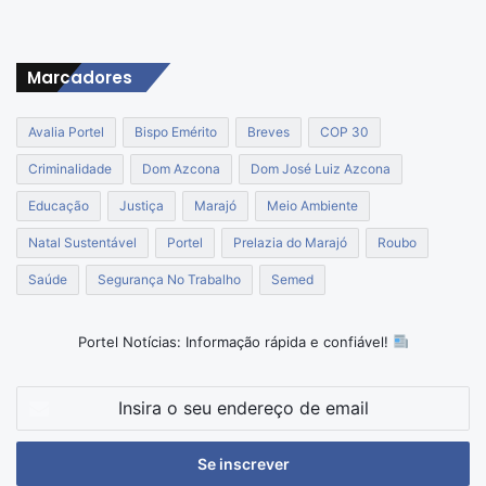
Marcadores
Avalia Portel
Bispo Emérito
Breves
COP 30
Criminalidade
Dom Azcona
Dom José Luiz Azcona
Educação
Justiça
Marajó
Meio Ambiente
Natal Sustentável
Portel
Prelazia do Marajó
Roubo
Saúde
Segurança No Trabalho
Semed
Portel Notícias: Informação rápida e confiável!
Insira
o
seu
endereço