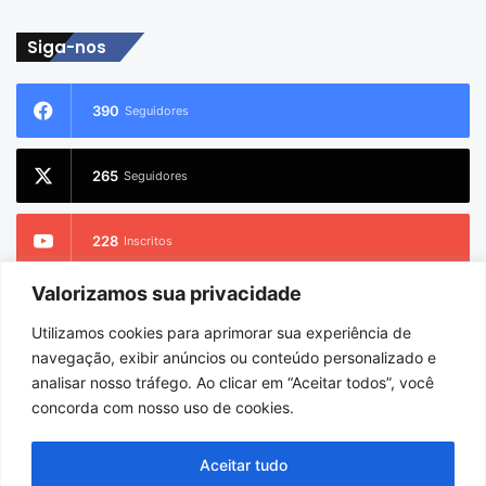
de
email
Siga-nos
390
Seguidores
265
Seguidores
228
Inscritos
Valorizamos sua privacidade
2.733
Seguidores
Utilizamos cookies para aprimorar sua experiência de
navegação, exibir anúncios ou conteúdo personalizado e
analisar nosso tráfego. Ao clicar em “Aceitar todos”, você
concorda com nosso uso de cookies.
© Copyright 2026
Portel Notícias
. Todos os direitos reservados |
Hospedado por
i9 Digital
Aceitar tudo
Início
Sobre
Equipe