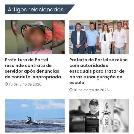
s
o
c
Artigos relacionados
r
o
t
m
e
a
l
E
A
n
b
t
r
r
e
e
I
Prefeitura de Portel
Prefeito de Portel se reúne
g
rescinde contrato de
com autoridades
n
servidor após denúncias
estaduais para tratar de
a
s
de conduta inapropriada
obras e inauguração de
d
c
escola
e
r
15 de julho de 2026
D
10 de março de 2026
i
u
ç
a
õ
s
e
E
s
s
p
c
a
o
r