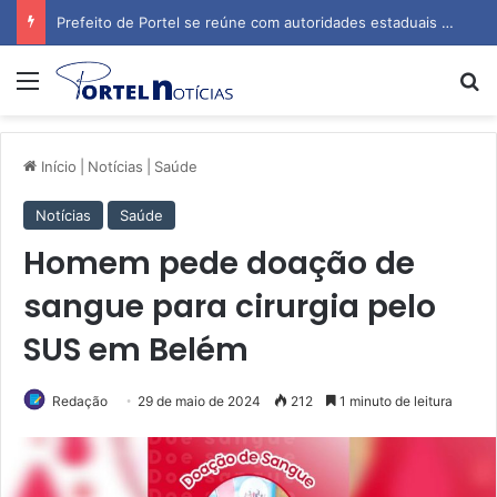
Prefeito de Portel se reúne com autoridades estaduais para tratar de obras e inauguração de escola
Menu
P
Início
|
Notícias
|
Saúde
Notícias
Saúde
Homem pede doação de
sangue para cirurgia pelo
SUS em Belém
Redação
29 de maio de 2024
212
1 minuto de leitura