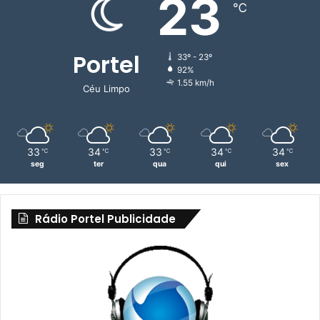
23
℃
n
c
Portel
33º - 23º
92%
1.55 km/h
Céu Limpo
33
34
33
34
34
℃
℃
℃
℃
℃
seg
ter
qua
qui
sex
Rádio Portel Publicidade