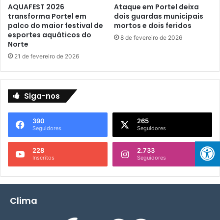
AQUAFEST 2026
Ataque em Portel deixa
l
a
transforma Portel em
dois guardas municipais
a
E
palco do maior festival de
mortos e dois feridos
s
d
esportes aquáticos do
8 de fevereiro de 2026
n
i
Norte
o
t
21 de fevereiro de 2026
R
a
i
i
o
s
A
d
Siga-nos
n
a
a
L
390
265
p
e
Seguidores
Seguidores
u
i
A
228
2.733
l
Inscritos
Seguidores
d
i
r
B
Clima
l
a