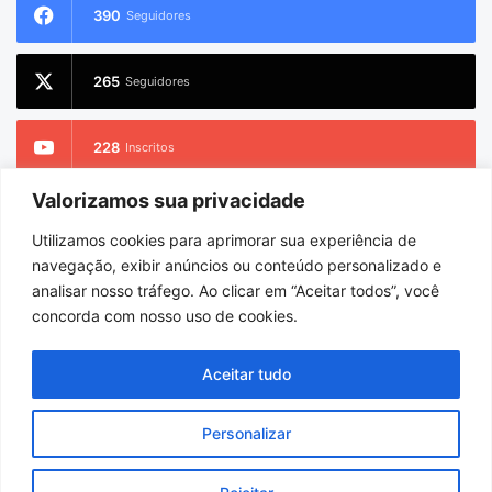
390
Seguidores
265
Seguidores
228
Inscritos
Valorizamos sua privacidade
2.733
Seguidores
Utilizamos cookies para aprimorar sua experiência de
navegação, exibir anúncios ou conteúdo personalizado e
analisar nosso tráfego. Ao clicar em “Aceitar todos”, você
concorda com nosso uso de cookies.
© Copyright 2026
Portel Notícias
. Todos os direitos reservados |
Hospedado por
i9 Digital
Aceitar tudo
Início
Sobre
Equipe
Personalizar
Facebook
X
YouTube
Instagram
WhatsApp