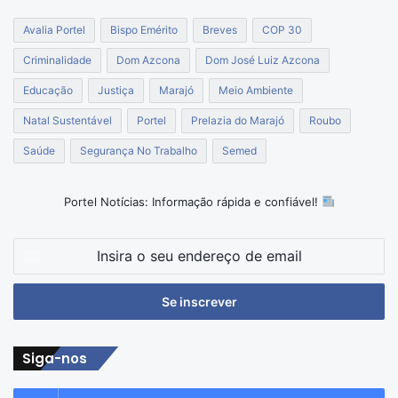
Avalia Portel
Bispo Emérito
Breves
COP 30
Criminalidade
Dom Azcona
Dom José Luiz Azcona
Educação
Justiça
Marajó
Meio Ambiente
Natal Sustentável
Portel
Prelazia do Marajó
Roubo
Saúde
Segurança No Trabalho
Semed
Portel Notícias: Informação rápida e confiável!
Insira
o
seu
endereço
de
email
Siga-nos