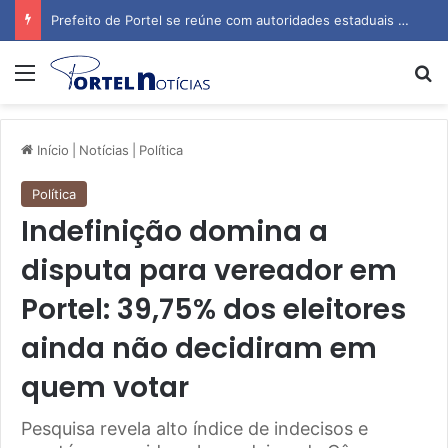
Prefeito de Portel se reúne com autoridades estaduais para tratar de obras e inauguração de escola
Menu
P
Início
|
Notícias
|
Política
Política
Indefinição domina a
disputa para vereador em
Portel: 39,75% dos eleitores
ainda não decidiram em
quem votar
Pesquisa revela alto índice de indecisos e