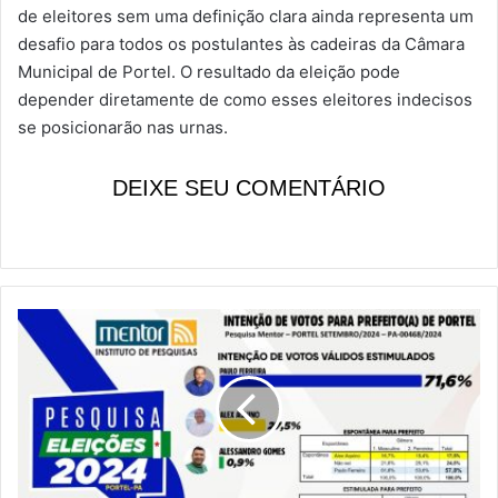
de eleitores sem uma definição clara ainda representa um
desafio para todos os postulantes às cadeiras da Câmara
Municipal de Portel. O resultado da eleição pode
depender diretamente de como esses eleitores indecisos
se posicionarão nas urnas.
DEIXE SEU COMENTÁRIO
P
e
s
q
u
i
s
a