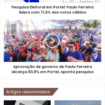
E
Pesquisa Eleitoral em Portel: Paulo Ferreira
l
lidera com 71,6% dos votos válidos
e
i
t
A
o
p
r
r
a
o
l
v
e
a
m
ç
P
ã
o
o
r
Aprovação de governo de Paulo Ferreira
d
t
alcança 83,8% em Portel, aponta pesquisa
e
e
g
l
o
:
v
P
Artigos relacionados
e
a
r
u
n