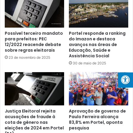
l
o
o
d
F
e
e
P
r
a
r
u
Possível terceiro mandato
Portel responde a ranking
e
para prefeitos: PEC
do Imazon e destaca
l
12/2022 reacende debate
avanços nas áreas de
i
o
sobre regras eleitorais
Educação, Saúde e
r
F
Assistência Social
a
e
23 de novembro de 2025
l
30 de maio de 2025
r
i
r
d
e
e
i
r
r
a
a
c
a
o
l
Justiça Eleitoral rejeita
Aprovação de governo de
m
c
acusações de fraude à
Paulo Ferreira alcança
7
a
cota de gênero nas
83,8% em Portel, aponta
1
n
eleições de 2024 em Portel
pesquisa
,
ç