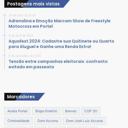
Postagens mais vistas
29 de julho de 2024
Adrenalina e Emoção Marcam Show de Freestyle
Motocross em Portel
8 de abril de 2024
Aquafest 2024: Cadastre sua Quitinete ou Quarto
para Aluguel e Ganhe uma Renda Extra!
8 de setembro de 2024
Tensão entre campanhas eleitorais: confronto
evitado em passeata
Marcadores
Avalia Portel
Bispo Emérito
Breves
COP 30
Criminalidade
Dom Azcona
Dom José Luiz Azcona