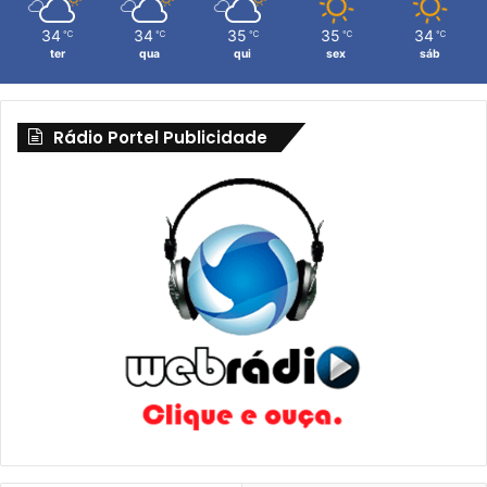
34
34
35
35
34
℃
℃
℃
℃
℃
ter
qua
qui
sex
sáb
Rádio Portel Publicidade