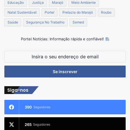
Educação
Justiça
Marajó
Meio Ambiente
Natal Sustentável
Portel
Prelazia do Marajó
Roubo
Saúde
Segurança No Trabalho
Semed
Portel Notícias: Informação rápida e confiável!
Insira
o
seu
endereço
de
email
Siga-nos
390
Seguidores
265
Seguidores