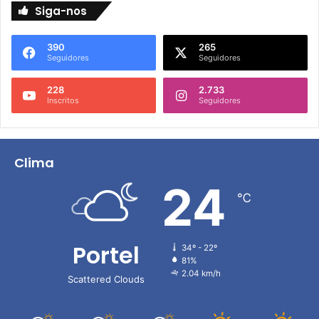
Siga-nos
390
265
Seguidores
Seguidores
228
2.733
Inscritos
Seguidores
Clima
24
℃
Portel
34º - 22º
81%
2.04 km/h
Scattered Clouds