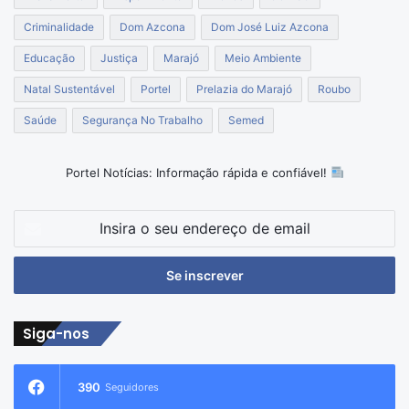
Criminalidade
Dom Azcona
Dom José Luiz Azcona
Educação
Justiça
Marajó
Meio Ambiente
Natal Sustentável
Portel
Prelazia do Marajó
Roubo
Saúde
Segurança No Trabalho
Semed
Portel Notícias: Informação rápida e confiável!
Insira
o
seu
endereço
de
email
Siga-nos
390
Seguidores