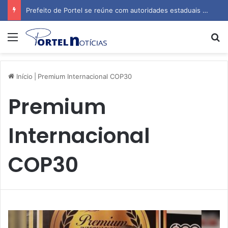
Prefeito de Portel se reúne com autoridades estaduais para tratar de obras e inauguração de escola
Menu
P
Início
|
Premium Internacional COP30
Premium
Internacional
COP30