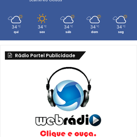
34
34
34
34
34
℃
℃
℃
℃
℃
qui
sex
sáb
dom
seg
Rádio Portel Publicidade