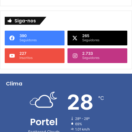
Siga-nos
390
265
Seguidores
Seguidores
227
2.733
Inscritos
Seguidores
Clima
28
℃
Portel
28º - 28º
69%
1.01 km/h
Scattered Clouds