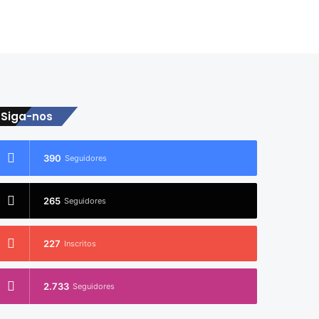
Siga-nos
390
Seguidores
265
Seguidores
227
Inscritos
2.733
Seguidores