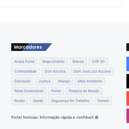
c
o
n
t
r
o
v
Marcadores
é
r
s
Avalia Portel
Bispo Emérito
Breves
COP 30
i
a
Criminalidade
Dom Azcona
Dom José Luiz Azcona
a
Educação
Justiça
Marajó
Meio Ambiente
o
a
Natal Sustentável
Portel
Prelazia do Marajó
p
Roubo
Saúde
Segurança No Trabalho
Semed
o
o
i
a
Portel Notícias: Informação rápida e confiável! 📰
r
c