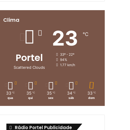
Clima
23
℃
Portel
33º - 22º
94%
1.77 km/h
Scattered Clouds
33
35
35
34
33
℃
℃
℃
℃
℃
qua
qui
sex
sáb
dom
Rádio Portel Publicidade