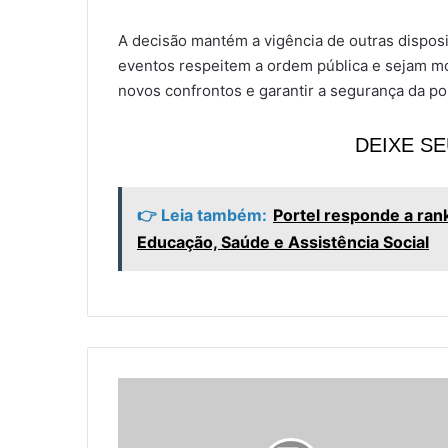
A decisão mantém a vigência de outras dispos
eventos respeitem a ordem pública e sejam moni
novos confrontos e garantir a segurança da po
DEIXE S
👉 Leia também:
Portel responde a ran
Educação, Saúde e Assistência Social
P
o
r