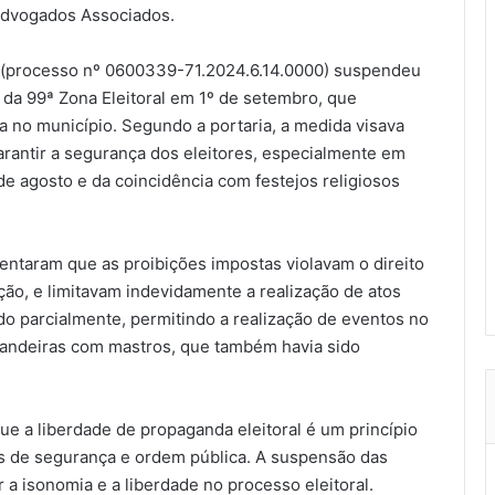
 Advogados Associados.
 (processo nº 0600339-71.2024.6.14.0000) suspendeu
iz da 99ª Zona Eleitoral em 1º de setembro, que
a no município. Segundo a portaria, a medida visava
 garantir a segurança dos eleitores, especialmente em
de agosto e da coincidência com festejos religiosos
ntaram que as proibições impostas violavam o direito
ação, e limitavam indevidamente a realização de atos
o parcialmente, permitindo a realização de eventos no
 bandeiras com mastros, que também havia sido
 que a liberdade de propaganda eleitoral é um princípio
s de segurança e ordem pública. A suspensão das
r a isonomia e a liberdade no processo eleitoral.