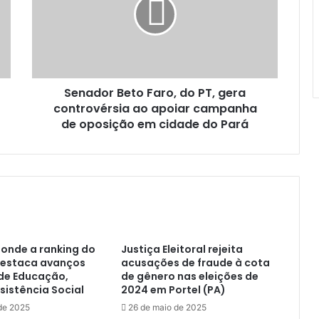
a
d
o
r
B
e
Senador Beto Faro, do PT, gera
t
controvérsia ao apoiar campanha
o
F
de oposição em cidade do Pará
a
r
o
,
d
o
P
T
ponde a ranking do
Justiça Eleitoral rejeita
,
destaca avanços
acusações de fraude à cota
g
de Educação,
de gênero nas eleições de
e
sistência Social
2024 em Portel (PA)
r
de 2025
26 de maio de 2025
a