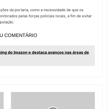
ições da portaria, como a necessidade de que os
torados pelas forças policiais locais, a fim de evitar
pulação​.
EU COMENTÁRIO
king do Imazon e destaca avanços nas áreas de
S
e
n