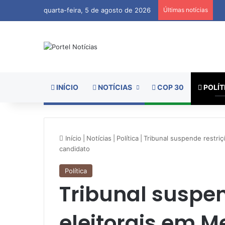
quarta-feira, 5 de agosto de 2026
Últimas notícias
INÍCIO
NOTÍCIAS
COP 30
POLÍT
Início
|
Notícias
|
Política
|
Tribunal suspende restriç
candidato
Política
Tribunal suspen
eleitorais em M