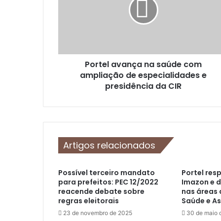
t
e
l
a
v
a
Portel avança na saúde com
n
ampliação de especialidades e
ç
a
presidência da CIR
n
a
s
a
ú
Artigos relacionados
d
e
c
Possível terceiro mandato
Portel res
o
para prefeitos: PEC 12/2022
Imazon e 
m
reacende debate sobre
nas áreas 
a
regras eleitorais
Saúde e As
m
23 de novembro de 2025
30 de maio 
p