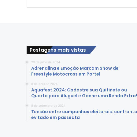
l
i
a
ç
ã
o
d
Postagens mais vistas
e
e
29 de julho de 2024
s
Adrenalina e Emoção Marcam Show de
p
Freestyle Motocross em Portel
e
c
8 de abril de 2024
i
Aquafest 2024: Cadastre sua Quitinete ou
Quarto para Aluguel e Ganhe uma Renda Extra!
a
l
8 de setembro de 2024
i
Tensão entre campanhas eleitorais: confront
d
evitado em passeata
a
d
e