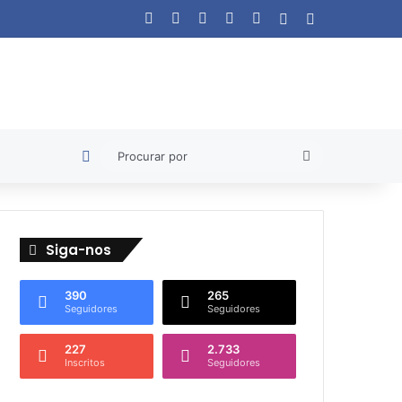
Facebook
X
YouTube
Instagram
WhatsApp
Artigo aleatório
Barra Lateral
Artigo aleatório
Procurar
por
Siga-nos
390
265
Seguidores
Seguidores
227
2.733
Inscritos
Seguidores