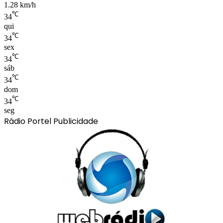
1.28 km/h
℃
34
qui
℃
34
sex
℃
34
sáb
℃
34
dom
℃
34
seg
Rádio Portel Publicidade