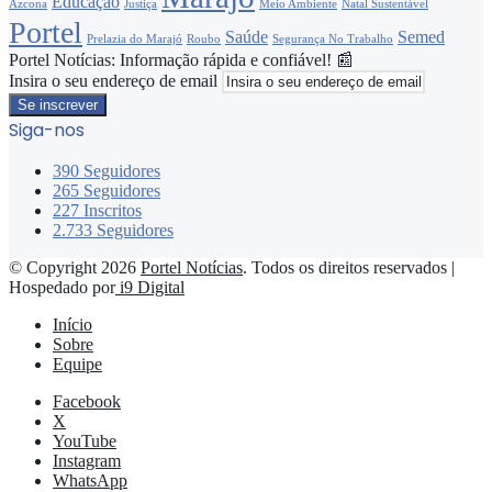
Educação
Azcona
Justiça
Meio Ambiente
Natal Sustentável
Portel
Saúde
Semed
Prelazia do Marajó
Roubo
Segurança No Trabalho
Portel Notícias: Informação rápida e confiável! 📰
Insira o seu endereço de email
Siga-nos
390
Seguidores
265
Seguidores
227
Inscritos
2.733
Seguidores
© Copyright 2026
Portel Notícias
. Todos os direitos reservados |
Hospedado por
i9 Digital
Início
Sobre
Equipe
Facebook
X
YouTube
Instagram
WhatsApp