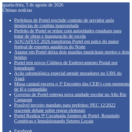
quarta-feira, 5 de agosto de 2026
Últimas notícias
Prefeitura de Portel rescinde contrato de servidor após
denúncias de conduta inapropriada
Prefeito de Portel se reúne com autoridades estaduais para
tratar de obras e inauguração de escola
AQUAFEST 2026 transforma Portel em palco do maior
festival de esportes aquáticos do Norte
Ataque em Portel deixa dois guardas municipais mortos e dois
feridos
Portel tem novos Códigos de Endereçamento Postal por
logradouro
Ação odontológica especial atende moradores no UBS do
Ajará
Missa campal encerra o 3º Encontro das CEB’s com momento
de fé e comunhão
Governo de Portel entrega nova unidade escolar no Alto Rio
Camarapi
Possível terceiro mandato para prefeitos: PEC 12/2022
reacende debate sobre regras eleitorais
Portel Realiza 9ª Cavalgada Amigos de Portel, Reunindo
Comitivas e Impulsionando Setores Locais
Facebook