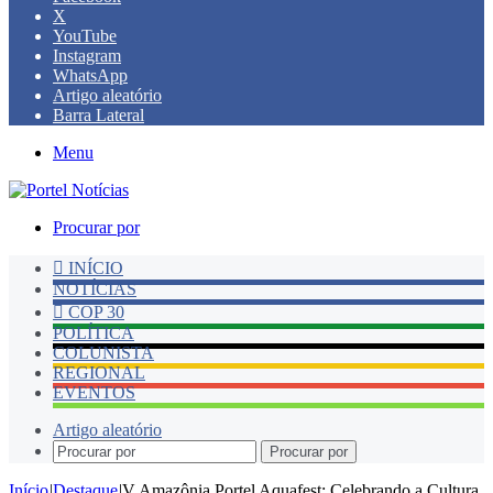
X
YouTube
Instagram
WhatsApp
Artigo aleatório
Barra Lateral
Menu
Procurar por
INÍCIO
NOTÍCIAS
COP 30
POLÍTICA
COLUNISTA
REGIONAL
EVENTOS
Artigo aleatório
Procurar por
Início
|
Destaque
|
V Amazônia Portel Aquafest: Celebrando a Cultura